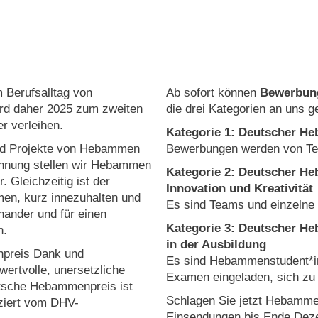
 Berufsalltag von
Ab sofort können
Bewerbun
rd daher 2025 zum zweiten
die drei Kategorien an uns g
 verleihen.
Kategorie 1: Deutscher H
und Projekte von Hebammen
Bewerbungen werden von T
ichnung stellen wir Hebammen
Kategorie 2: Deutscher He
 Gleichzeitig ist der
Innovation und Kreativität
n, kurz innezuhalten und
Es sind Teams und einzelne
inander und für einen
Kategorie 3: Deutscher H
h.
in der Ausbildung
preis Dank und
Es sind Hebammenstudent*in
ertvolle, unersetzliche
Examen eingeladen, sich zu
eutsche Hebammenpreis ist
Schlagen Sie jetzt Hebammen
nziert vom DHV-
Einsendungen bis Ende Dez