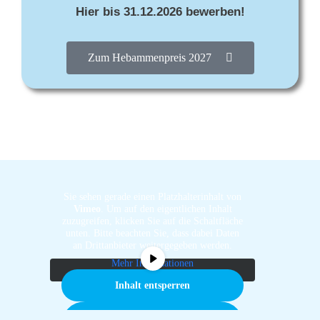
Hier bis 31.12.2026 bewerben!
Zum Hebammenpreis 2027
Sie sehen gerade einen Platzhalterinhalt von
Vimeo
. Um auf den eigentlichen Inhalt
zuzugreifen, klicken Sie auf die Schaltfläche
unten. Bitte beachten Sie, dass dabei Daten
an Drittanbieter weitergegeben werden.
Mehr Informationen
Inhalt entsperren
Erforderlichen Service akzeptieren